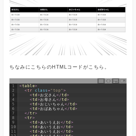
ちなみにこちらのHTMLコードがこちら。
1
<
table
>
2
<
tr 
class
=
"top"
>
3
<
td
>
お父さん
<
/
td
>
4
<
td
>
お母さん
<
/
td
>
5
<
td
>
おじいちゃん
<
/
td
>
6
<
td
>
おばあちゃん
<
/
td
>
7
<
/
tr
>
8
<
tr
>
9
<
td
>
あいうえお
<
/
td
>
10
<
td
>
あいうえお
<
/
td
>
11
<
td
>
あいうえお
<
/
td
>