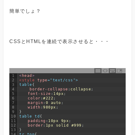
簡単でしょ？
CSSとHTMLを連続で表示させると・・・
1
<
head
>
2
<style 
type
="text/css">
3
table
{
4
border-collapse
:
collapse
;
5
font-size
:
14px
;
6
color
:
#222
;
7
margin
:
0
auto
;
8
width
:
980px
;
9
}
10
table td
{
11
padding
:
10px
9px
;
12
border
:
1px
solid
#999
;
13
}
14
tr.top
{