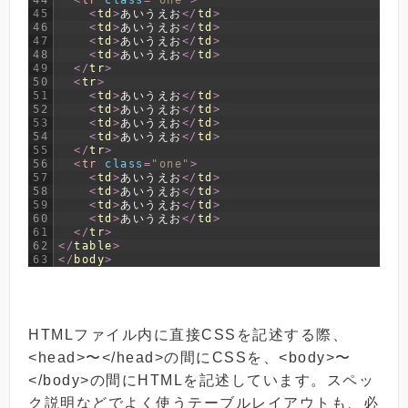
45
<
td
>
あいうえお
<
/
td
>
46
<
td
>
あいうえお
<
/
td
>
47
<
td
>
あいうえお
<
/
td
>
48
<
td
>
あいうえお
<
/
td
>
49
<
/
tr
>
50
<
tr
>
51
<
td
>
あいうえお
<
/
td
>
52
<
td
>
あいうえお
<
/
td
>
53
<
td
>
あいうえお
<
/
td
>
54
<
td
>
あいうえお
<
/
td
>
55
<
/
tr
>
56
<
tr 
class
=
"one"
>
57
<
td
>
あいうえお
<
/
td
>
58
<
td
>
あいうえお
<
/
td
>
59
<
td
>
あいうえお
<
/
td
>
60
<
td
>
あいうえお
<
/
td
>
61
<
/
tr
>
62
<
/
table
>
63
<
/
body
>
HTMLファイル内に直接CSSを記述する際、
<head>〜</head>の間にCSSを、<body>〜
</body>の間にHTMLを記述しています。スペッ
ク説明などでよく使うテーブルレイアウトも、必