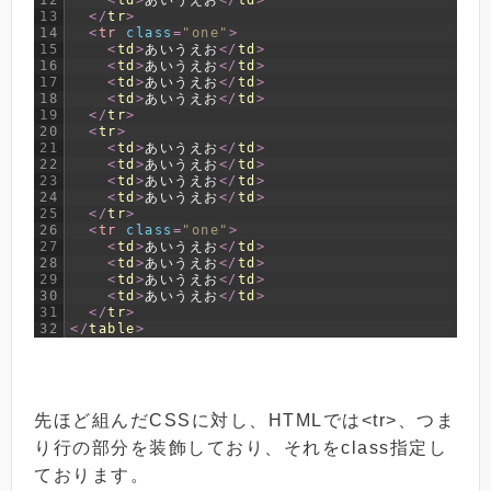
12
<
td
>
あいうえお
<
/
td
>
13
<
/
tr
>
14
<
tr 
class
=
"one"
>
15
<
td
>
あいうえお
<
/
td
>
16
<
td
>
あいうえお
<
/
td
>
17
<
td
>
あいうえお
<
/
td
>
18
<
td
>
あいうえお
<
/
td
>
19
<
/
tr
>
20
<
tr
>
21
<
td
>
あいうえお
<
/
td
>
22
<
td
>
あいうえお
<
/
td
>
23
<
td
>
あいうえお
<
/
td
>
24
<
td
>
あいうえお
<
/
td
>
25
<
/
tr
>
26
<
tr 
class
=
"one"
>
27
<
td
>
あいうえお
<
/
td
>
28
<
td
>
あいうえお
<
/
td
>
29
<
td
>
あいうえお
<
/
td
>
30
<
td
>
あいうえお
<
/
td
>
31
<
/
tr
>
32
<
/
table
>
先ほど組んだCSSに対し、HTMLでは<tr>、つま
り行の部分を装飾しており、それをclass指定し
ております。