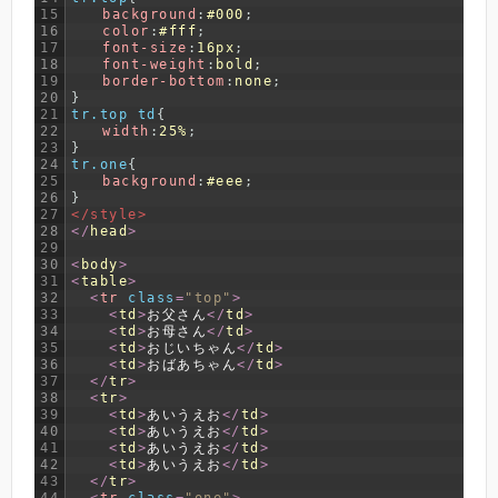
15
background
:
#000
;
16
color
:
#fff
;
17
font-size
:
16px
;
18
font-weight
:
bold
;
19
border-bottom
:
none
;
20
}
21
tr.top td
{
22
width
:
25%
;
23
}
24
tr.one
{
25
background
:
#eee
;
26
}
27
</style>
28
<
/
head
>
29
30
<
body
>
31
<
table
>
32
<
tr 
class
=
"top"
>
33
<
td
>
お父さん
<
/
td
>
34
<
td
>
お母さん
<
/
td
>
35
<
td
>
おじいちゃん
<
/
td
>
36
<
td
>
おばあちゃん
<
/
td
>
37
<
/
tr
>
38
<
tr
>
39
<
td
>
あいうえお
<
/
td
>
40
<
td
>
あいうえお
<
/
td
>
41
<
td
>
あいうえお
<
/
td
>
42
<
td
>
あいうえお
<
/
td
>
43
<
/
tr
>
44
<
tr 
class
=
"one"
>